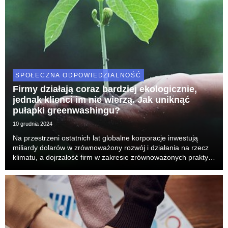
SPOŁECZNA ODPOWIEDZIALNOŚĆ
Firmy działają coraz bardziej ekologicznie,
jednak klienci im nie wierzą. Jak uniknąć
pułapki greenwashingu?
10 grudnia 2024
Na przestrzeni ostatnich lat globalne korporacje inwestują
miliardy dolarów w zrównoważony rozwój i działania na rzecz
klimatu, a dojrzałość firm w zakresie zrównoważonych praktyk
wzrosła o 22%1 w ciągu zaledwie trzech lat. Pomimo tego aż
59% konsumentów i konsumentek na...