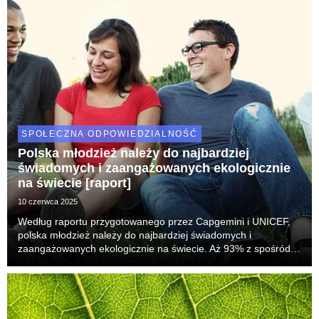
SPOŁECZNA ODPOWIEDZIALNOŚĆ
Polska młodzież należy do najbardziej
świadomych i zaangażowanych ekologicznie
na świecie [raport]
10 czerwca 2025
Według raportu przygotowanego przez Capgemini i UNICEF,
polska młodzież należy do najbardziej świadomych i
zaangażowanych ekologicznie na świecie. Aż 93% z spośród
młodych Polaków i Polek deklaruje chęć rozmowy z lokalnymi
liderami o działaniach na rzecz klimatu, a 76% c...