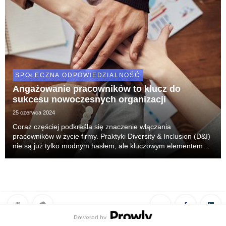
SPOŁECZNA ODPOWIEDZIALNOŚĆ
Angażowanie pracowników to klucz do
sukcesu nowoczesnych organizacji
25 czerwca 2024
Coraz częściej podkreśla się znaczenie włączania
pracowników w życie firmy. Praktyki Diversity & Inclusion (D&I)
nie są już tylko modnym hasłem, ale kluczowym elementem
strategii firm, które chcą się rozwijać i tworzyć innowacje.
Firmy przyglądają się swojej inkl...
Powered by