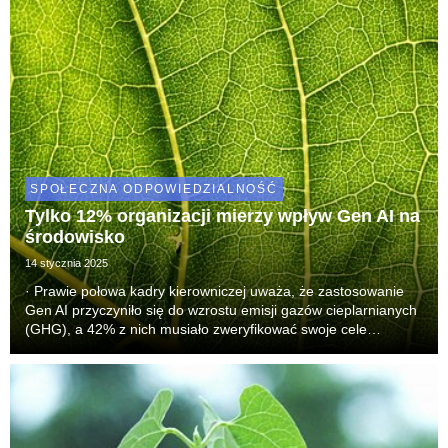
SPOŁECZNA ODPOWIEDZIALNOŚĆ
Tylko 12% organizacji mierzy wpływ Gen AI na
środowisko
14 stycznia 2025
· Prawie połowa kadry kierowniczej uważa, że zastosowanie
Gen AI przyczyniło się do wzrostu emisji gazów cieplarnianych
(GHG), a 42% z nich musiało zweryfikować swoje cele
klimatyczne.