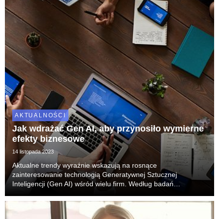
AKTUALNOŚCI
Jak wdrażać Gen AI, aby przynosiło wymierne
efekty biznesowe
14 listopada 2023
Aktualne trendy wyraźnie wskazują na rosnące
zainteresowanie technologią Generatywnej Sztucznej
Inteligencji (Gen AI) wśród wielu firm. Według badań
przeprowadzonych przez Capgemini Reaserch Institute w
kwietniu 2023, aż 96% osób zasiadających w zarządach,
wymienia ją ja...