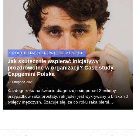
SPOŁECZNA ODPOWIEDZIALNOŚĆ
Jak skutecznie wspierać inicjatywy
prozdrowotne w organizacji? Case study –
Capgemini Polska
23 listopada 2023
Każdego roku na świecie diagnozuje się ponad 2 miliony
przypadków raka prostaty, rak jąder jest wykrywany u blisko 70
tysięcy mężczyzn. Szacuje się, że co roku raka piersi
rozpoznaje się u blisko 1,7 miliona kobiet. Dziś wiemy, że
rozpoznanie tych chorób we wczesnym stad...