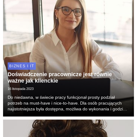
BIZNES I IT
Doświadczenie pracownicze jest równie
ważne jak klienckie
16 listopada 2023
Do niedawna, w świecie pracy funkcjonał prosty podział
potrzeb na must-have i nice-to-have. Dla osób pracujących
najistotniejsza była dostępna, możliwa do wykonania i godziwie
opłacana praca. Zainteresowanie wykonywanymi
obowiązkami, urozmaicenie zadań i przyjemne środow...