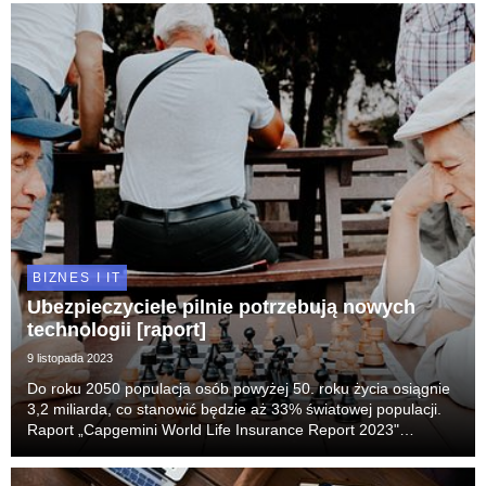
BIZNES I IT
Ubezpieczyciele pilnie potrzebują nowych
technologii [raport]
9 listopada 2023
Do roku 2050 populacja osób powyżej 50. roku życia osiągnie
3,2 miliarda, co stanowić będzie aż 33% światowej populacji.
Raport „Capgemini World Life Insurance Report 2023"
wskazuje, że dla branży ubezpieczeniowej będzie to
strategiczne wyzwanie. W jaki sposób ta bezprec...