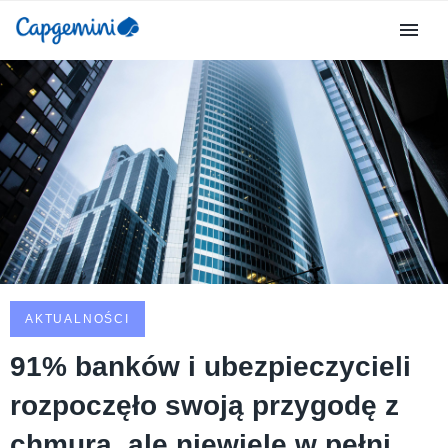
AKTUALNOŚCI
91% banków i ubezpieczycieli
rozpoczęło swoją przygodę z
chmurą, ale niewiele w pełni