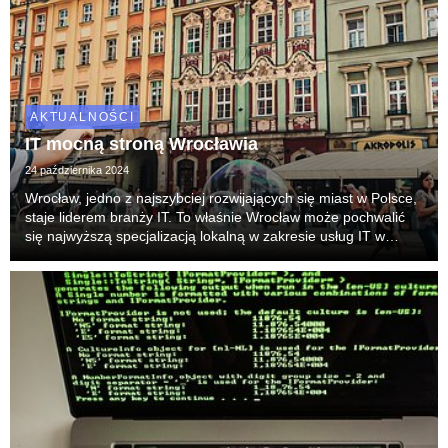
AKTUALNOŚCI
IT mocną stroną Wrocławia
24 października 2024
Wrocław, jedno z najszybciej rozwijających się miast w Polsce,
staje liderem branży IT. To właśnie Wrocław może pochwalić
się najwyższą specjalizacją lokalną w zakresie usług IT w
ramach sektora BPO, pośród największych miast w kraju,
wyprzedzając Warszawę i Kraków. Pod ...