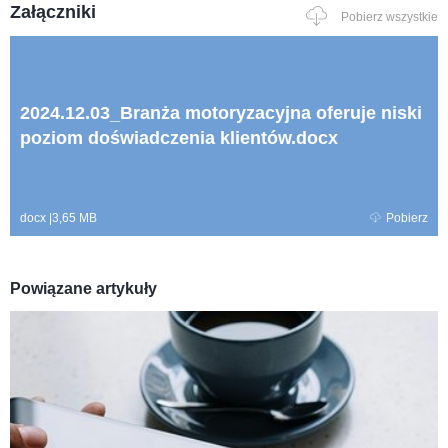
Załączniki
Pobierz wszystkie
2024.12.03_Branża motoryzacyjna oferuje niski
poziom doświadczenia klientów.docx
docx
|
3,65 MB
Pobierz
Powiązane artykuły