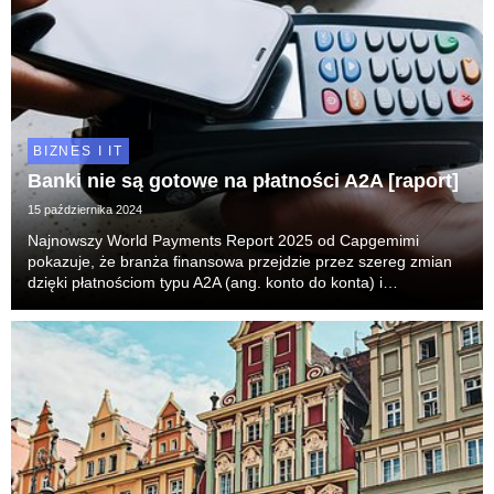
BIZNES I IT
Banki nie są gotowe na płatności A2A [raport]
15 października 2024
Najnowszy World Payments Report 2025 od Capgemimi
pokazuje, że branża finansowa przejdzie przez szereg zmian
dzięki płatnościom typu A2A (ang. konto do konta) i
płatnościom natychmiastowym. Do 2028 r. płatności
natychmiastowe mają stanowić 22% wszystkich transakcji
bezgo...