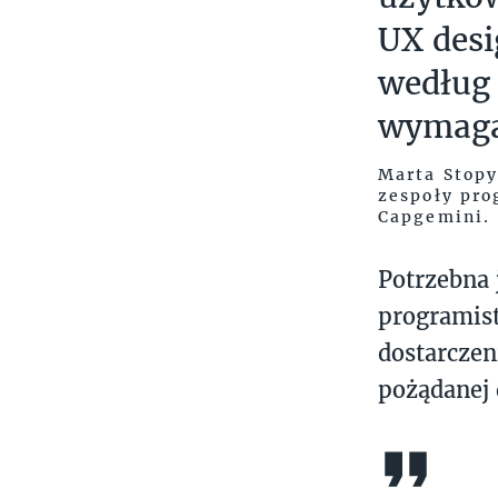
UX desi
według 
wymagań
Marta Stopy
zespoły pro
Capgemini.
Potrzebna 
programist
dostarczen
pożądanej 