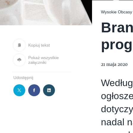
Wysokie Obcas
Bran
pro
Kopiuj tekst
Pokaż wszystkie
załączniki
21 maja 2020
Udostępnij
Według 
ogłosze
dotyczy
nadal n