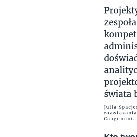
Projekt
zespoła
kompete
adminis
doświad
anality
projekt
świata 
Julia Spacj
rozwiązani
Capgemini.
Kto two