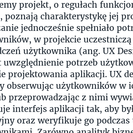
jemy projekt, o regułach funkcjo
, poznają charakterystykę jej p
anie jednocześnie spełniało pot
ników, w projekcie uczestniczą
czeń użytkownika (ang. UX Desi
st uwzględnienie potrzeb użytko
ie projektowania aplikacji. UX d
y obserwując użytkowników w i
ub przeprowadzając z nimi wywi
je interfejs aplikacji tak, aby b
cyjny oraz weryfikuje go podczas
nikami. Zarówno analityk bizne