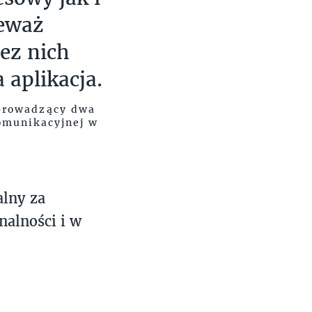
ieważ
ez nich
aplikacja.
 prowadzący dwa
komunikacyjnej w
alny za
nalności i w