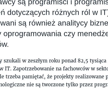
wcy są programiści i programis
ń dotyczących różnych ról w IT)
wani są również analitycy bizn
zy oprogramowania czy menedż
ów.
 szukali w zeszłym roku ponad 82,5 tysiąca
ów IT. Zapotrzebowanie na fachowców w sekto
ale trzeba pamiętać, że projekty realizowane 
nologiczne nie są tworzone tylko przez prog