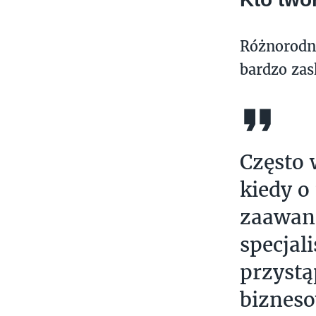
Różnorodno
bardzo zas
Często 
kiedy o
zaawans
specjal
przystą
bizneso