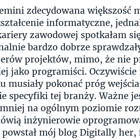
emini zdecydowana większość 
ztałcenie informatyczne, jedna
kariery zawodowej spotkałam si
inalnie bardzo dobrze sprawdzały
rów projektów, mimo, że nie p
ej jako programiści. Oczywiście
u musiały pokonać próg wejścia,
e specyfiki tej branży. Ważne je
mniej na ogólnym poziomie roz
ówią inżynierowie oprogramowa
 powstał mój blog Digitally her,