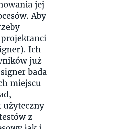
nowania jej
rocesów. Aby
rzeby
 projektanci
gner). Ich
wników już
esigner bada
ch miejscu
ad,
ył użyteczny
 testów z
sowy jak i