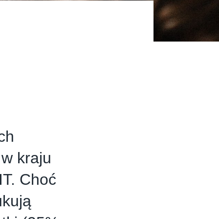
ch
w kraju
IT. Choć
ukują