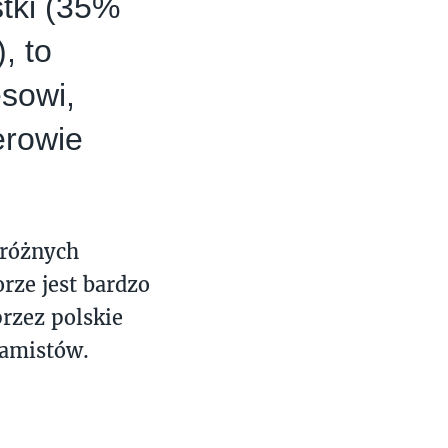
tki (35%
, to
esowi,
erowie
 różnych
rze jest bardzo
przez polskie
ramistów.