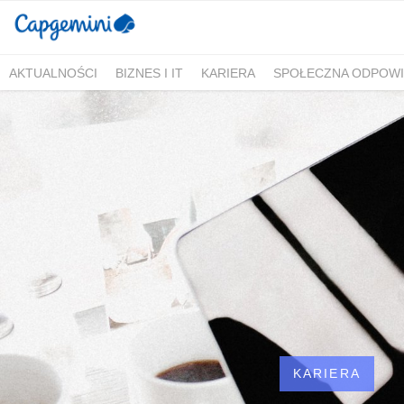
AKTUALNOŚCI
BIZNES I IT
KARIERA
SPOŁECZNA ODPOWI
KARIERA