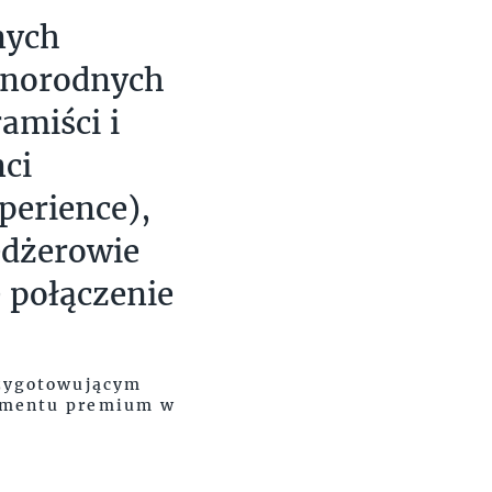
nych
żnorodnych
amiści i
ci
perience),
edżerowie
 połączenie
rzygotowującym
egmentu premium w