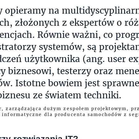
y opieramy na multidyscyplinar
ch, złożonych z ekspertów o ró
ncjach. Równie ważni, co progr
tratorzy systemów, są projektan
czeń użytkownika (ang. user ex
cy biznesowi, testerzy oraz men
ów. Istotne bowiem jest sprawne
biznesu ze światem techniki.
er, zarządzająca dużym zespołem projektowym, p
a informatyczne dla producenta samochodów z s
rzy rozwiązania IT?