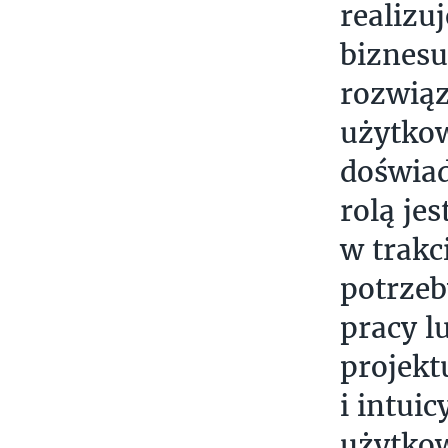
realizu
biznesu
rozwiąz
użytkow
doświad
rolą je
w trakc
potrzeb
pracy l
projektu
i intui
użytkow