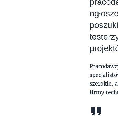
pracoda
ogłosze
poszuki
tester
projekt
Pracodawcy
specjalist
szerokie, 
firmy tech