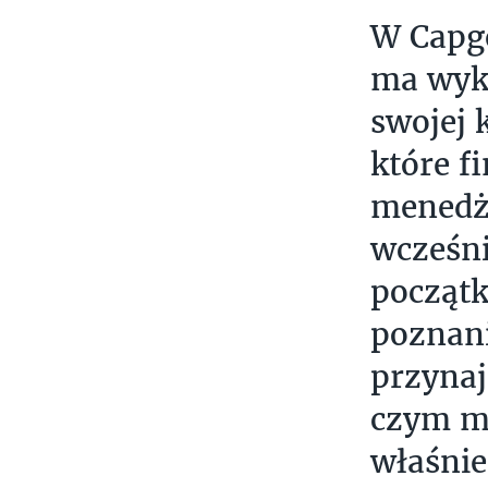
W Capg
ma wyks
swojej 
które f
menedże
wcześni
początk
poznani
przynaj
czym m
właśnie