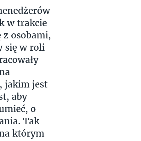
menedżerów
k w trakcie
ę z osobami,
 się w roli
racowały
 na
 jakim jest
st, aby
umieć, o
nia. Tak
 na którym