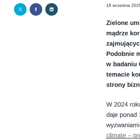
18 września 202
Zielone um
mądrze kor
zajmującyc
Podobnie m
w badaniu 
temacie ko
strony biz
W 2024 roku
daje ponad 
wyzwaniami 
climate – pr