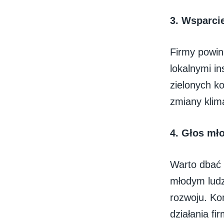
3. Wsparci
Firmy powin
lokalnymi i
zielonych k
zmiany klim
4.
Głos mło
Warto dbać 
młodym ludz
rozwoju. Ko
działania fir