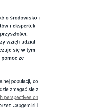
ać o środowisko i
tów i ekspertek
przyszłości.
y wzięli udział
czuje się w tym
t pomoc ze
lnej populacji, co
ędzie zmagać się z
th perspectives on
przez Capgemini i