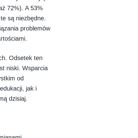
 aż 72%). A 53%
te są niezbędne.
wiązania problemów
rtościami.
ch. Odsetek ten
st niski. Wsparcia
ystkim od
dukacji, jak i
ą dzisiaj.
zmianami