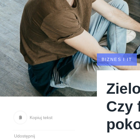
BIZNES I IT
Ziel
Czy 
Kopiuj tekst
poko
Udostępnij