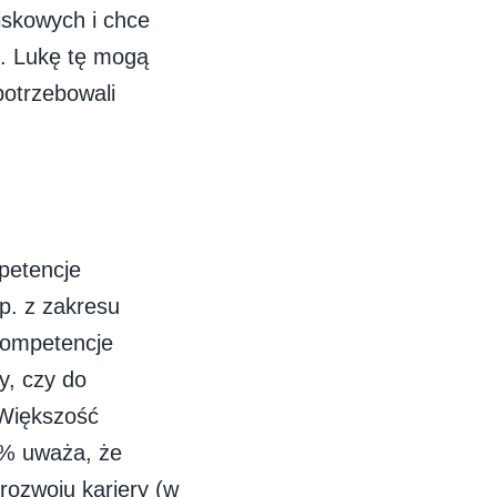
skowych i chce
i. Lukę tę mogą
potrzebowali
petencje
p. z zakresu
 kompetencje
y, czy do
 Większość
61% uważa, że
rozwoju kariery (w