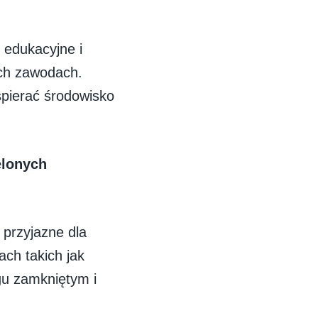
 edukacyjne i
ych zawodach.
spierać środowisko
elonych
 przyjazne dla
ach takich jak
gu zamkniętym i