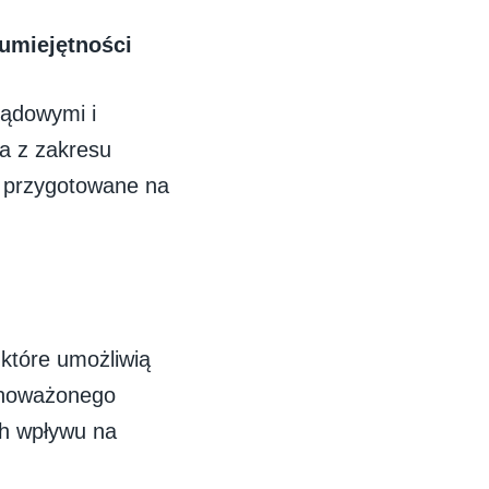
 umiejętności
ządowymi i
ia z zakresu
ć przygotowane na
 które umożliwią
ównoważonego
ch wpływu na