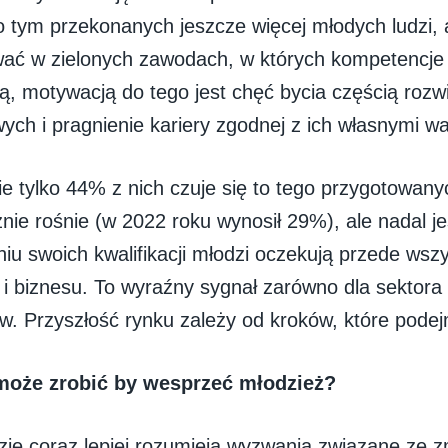
 o tym przekonanych jeszcze więcej młodych ludzi,
ać w zielonych zawodach, w których kompetencje 
ą, motywacją do tego jest chęć bycia częścią roz
ych i pragnienie kariery zgodnej z ich własnymi wa
e tylko 44% z nich czuje się to tego przygotowany
ie rośnie (w 2022 roku wynosił 29%), ale nadal je
niu swoich kwalifikacji młodzi oczekują przede wsz
 biznesu. To wyraźny sygnał zarówno dla sektora e
. Przyszłość rynku zależy od kroków, które podejm
może zrobić by wesprzeć młodzież?
dzie coraz lepiej rozumieją wyzwania związane ze 