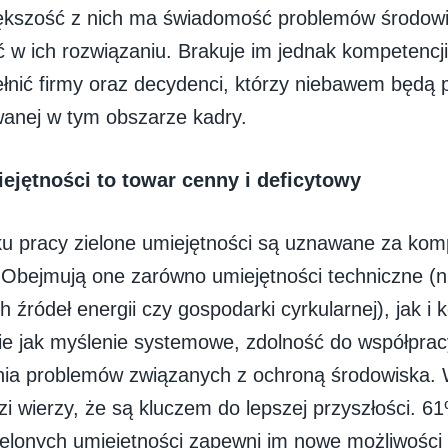
ększość z nich ma świadomość problemów środowi
ć w ich rozwiązaniu. Brakuje im jednak kompetencj
nić firmy oraz decydenci, którzy niebawem będą 
wanej w tym obszarze kadry.
ejętności to towar cenny i deficytowy
ku pracy zielone umiejętności są uznawane za kom
. Obejmują one zarówno umiejętności techniczne (n
 źródeł energii czy gospodarki cyrkularnej), jak i
kie jak myślenie systemowe, zdolność do współprac
ia problemów związanych z ochroną środowiska.
zi wierzy, że są kluczem do lepszej przyszłości. 
zielonych umiejętności zapewni im nowe możliwości 