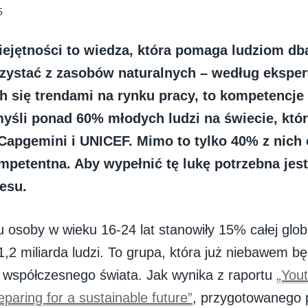
5
iejętności to wiedza, która pomaga ludziom db
zystać z zasobów naturalnych – według eksper
h się trendami na rynku pracy, to kompetencje 
yśli ponad 60% młodych ludzi na świecie, którz
Capgemini i UNICEF. Mimo to tylko 40% z nich 
mpetentna. Aby wypełnić tę lukę potrzebna jes
nesu.
 osoby w wieku 16-24 lat stanowiły 15% całej globa
1,2 miliarda ludzi. To grupa, która już niebawem b
współczesnego świata. Jak wynika z raportu
„You
eparing for a sustainable future”
, przygotowanego 