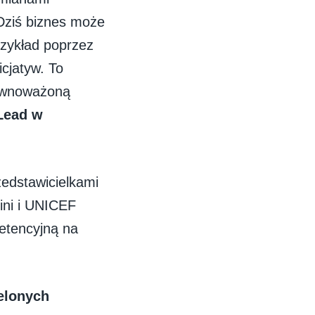
 Dziś biznes może
rzykład poprzez
cjatyw. To
równoważoną
Lead w
zedstawicielkami
ini i UNICEF
etencyjną na
elonych