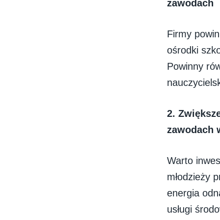
zawodach
Firmy powin
ośrodki szk
Powinny rów
nauczyciels
2.
Zwiększe
zawodach w
Warto inwes
młodzieży p
energia odn
usługi środ