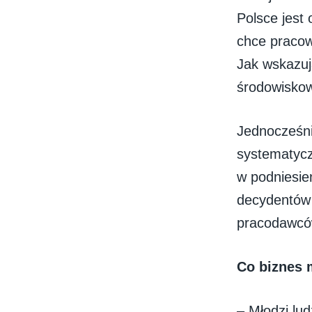
Polsce jest
chce pracow
Jak wskazuj
środowiskow
Jednocześni
systematyczn
w podniesie
decydentów i
pracodawców
Co biznes 
– Młodzi lu