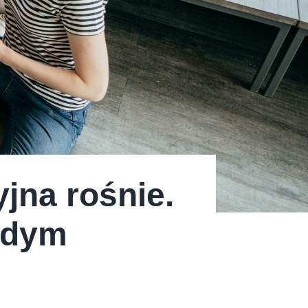
jna rośnie.
odym