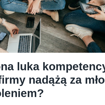
ona luka kompetency
firmy nadążą za mł
leniem?