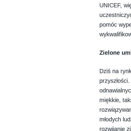
UNICEF, wi
uczestniczy
pomóc wypeł
wykwalifiko
Zielone umi
Dziś na ryn
przyszłości
odnawialnych
miękkie, ta
rozwiązywan
młodych lud
rozwijanie 