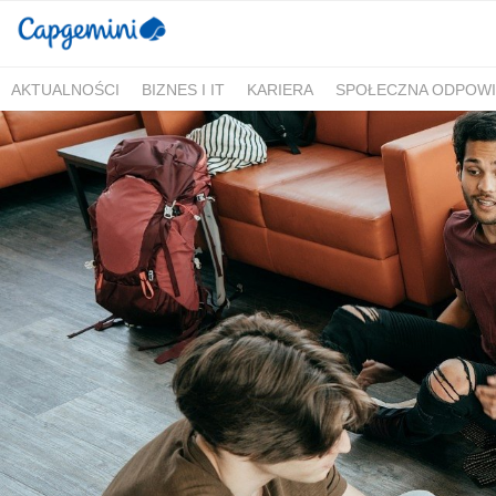
AKTUALNOŚCI
BIZNES I IT
KARIERA
SPOŁECZNA ODPOWI