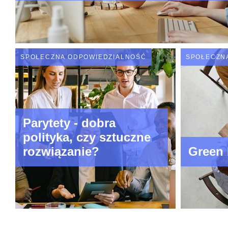
SPOŁECZNA ODPOWIEDZIALNOŚĆ
SPOŁECZN
Parytety - dobra
polityka, czy sztuczne
rozwiązanie?
Green 