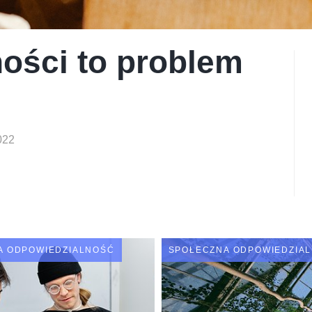
ości to problem
ości to problem
ości to problem
022
022
022
A ODPOWIEDZIALNOŚĆ
SPOŁECZNA ODPOWIEDZIA