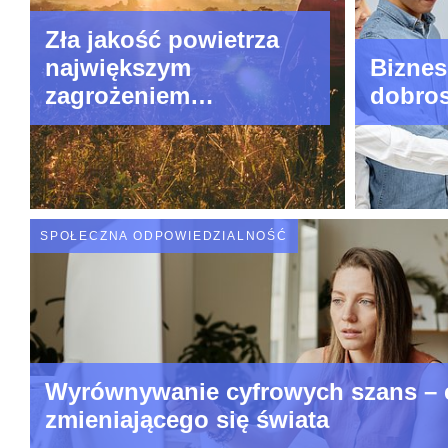
Zła jakość powietrza
największym
Biznes
zagrożeniem
dobro
środowiskowym w
Europie
SPOŁECZNA ODPOWIEDZIALNOŚĆ
Wyrównywanie cyfrowych szans – 
zmieniającego się świata