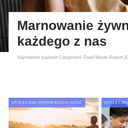
Marnowanie żywn
Marnowanie żywn
Marnowanie żywn
każdego z nas
każdego z nas
każdego z nas
Najnowsze badanie Capgemini: Food Waste Report 2
Najnowsze badanie Capgemini: Food Waste Report 2
Najnowsze badanie Capgemini: Food Waste Report 2
SPOŁECZNA ODPOWIEDZIALNOŚĆ
SPOŁECZN