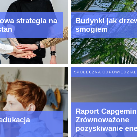
owa strategia na
Budynki jak drze
stan
smogiem
SPOŁECZNA ODPOWIEDZIA
Raport Capgemin
edukacja
Zrównoważone
pozyskiwanie ene
ma kluczowe zna