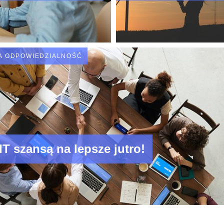
dla kontroli celó
klimatycznych
A ODPOWIEDZIALNOŚĆ
IT szansą na lepsze jutro!