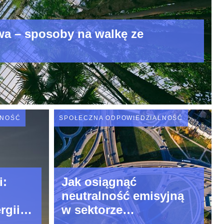
wa – sposoby na walkę ze
LNOŚĆ
SPOŁECZNA ODPOWIEDZIALNOŚĆ
i:
Jak osiągnąć
neutralność emisyjną
rgii
w sektorze
czenie
biznesowym?