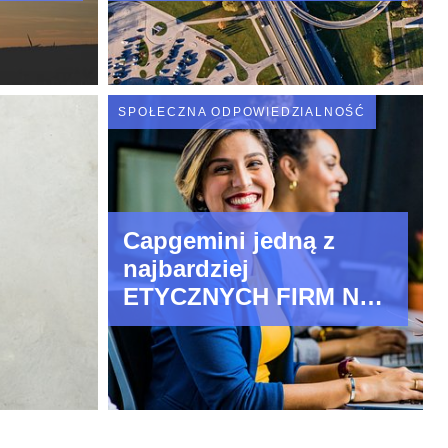
w
SPOŁECZNA ODPOWIEDZIALNOŚĆ
Capgemini jedną z
najbardziej
ETYCZNYCH FIRM NA
ŚWIECIE 2021 już po
raz dziewiąty z rzędu