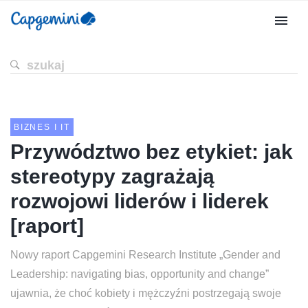
BIZNES I IT
Przywództwo bez etykiet: jak
stereotypy zagrażają
rozwojowi liderów i liderek
[raport]
Nowy raport Capgemini Research Institute „Gender and
Leadership: navigating bias, opportunity and change”
ujawnia, że choć kobiety i mężczyźni postrzegają swoje