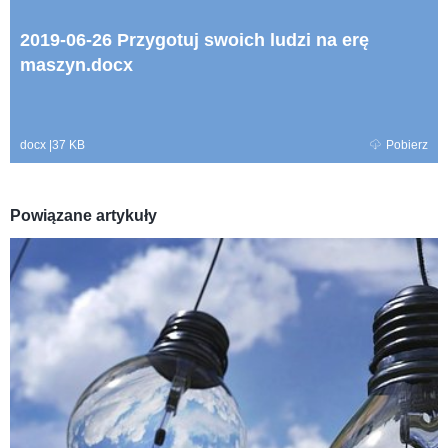
2019-06-26 Przygotuj swoich ludzi na erę
maszyn.docx
docx
|
37 KB
Pobierz
Powiązane artykuły