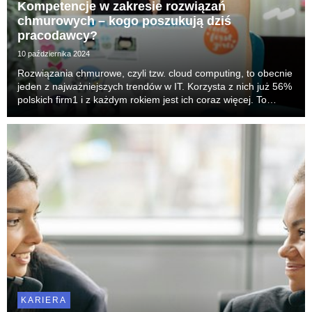
Kompetencje w zakresie rozwiązań
chmurowych – kogo poszukują dziś
pracodawcy?
10 października 2024
Rozwiązania chmurowe, czyli tzw. cloud computing, to obecnie
jeden z najważniejszych trendów w IT. Korzysta z nich już 56%
polskich firm1 i z każdym rokiem jest ich coraz więcej. To
dynamicznie rozwijająca się technologia z ogromnym
potencjałem, stąd wykwalifikowani eksp...
KARIERA