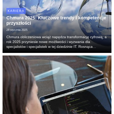
KARIERA
Chmura 2025: Kluczowe trendy i kompetencje
przyszłości
28 stycznia 2025
Chmura obliczeniowa wciąż napędza transformację cyfrową, a
rok 2025 przyniesie nowe możliwości i wyzwania dla
specjalistów i specjalistek w tej dziedzinie IT. Rosnąca
popularność strategii wielochmurowych i integracja sztucznej
inteligencji zmieniają codzienność branży. ...