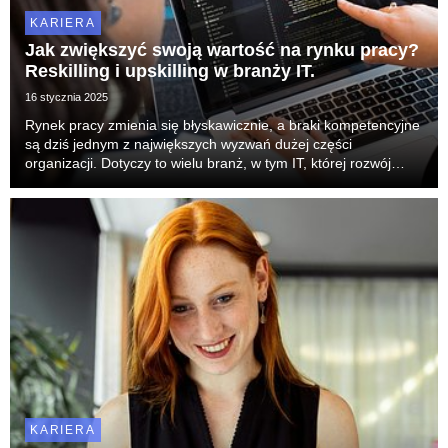
KARIERA
Jak zwiększyć swoją wartość na rynku pracy?
Reskilling i upskilling w branży IT.
16 stycznia 2025
Rynek pracy zmienia się błyskawicznie, a braki kompetencyjne
są dziś jednym z największych wyzwań dużej części
organizacji. Dotyczy to wielu branż, w tym IT, której rozwój
następuje w zawrotnym tempie. Dane pokazują, że firmy coraz
częściej inwestują w reskilling i upski...
KARIERA