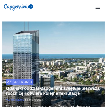
AKTUALNOŚCI
Gdański oddział Capgemini świętuje pierwszą
rocznicę i otwiera kolejne rekrutacje
Marcin Majerek
5 sierpnia 2023
Choć wiele osób ma wrażenie, że Capgemini istnieje na