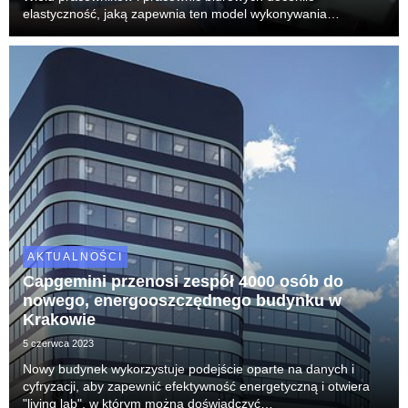
elastyczność, jaką zapewnia ten model wykonywania
obowiązków. A jednak – wbrew pozorom – wcale nie jest to
najbardziej lubiana forma pracy. Jej wady dostrzegają nie ...
AKTUALNOŚCI
Capgemini przenosi zespół 4000 osób do
nowego, energooszczędnego budynku w
Krakowie
5 czerwca 2023
Nowy budynek wykorzystuje podejście oparte na danych i
cyfryzacji, aby zapewnić efektywność energetyczną i otwiera
"living lab", w którym można doświadczyć