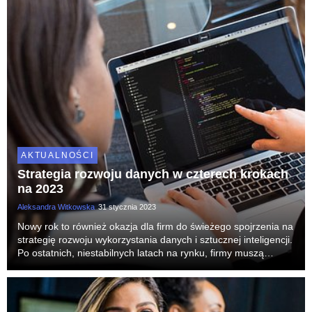
AKTUALNOŚCI
Strategia rozwoju danych w czterech krokach
na 2023
Aleksandra Witkowska
31 stycznia 2023
Nowy rok to również okazja dla firm do świeżego spojrzenia na
strategię rozwoju wykorzystania danych i sztucznej inteligencji.
Po ostatnich, niestabilnych latach na rynku, firmy muszą
przemyśleć plany na rok 2023 i kolejne lata oraz sprawdzić,
gdzie organizacja może uspr...