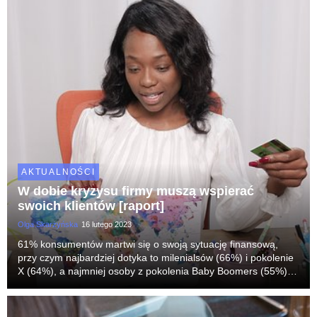
AKTUALNOŚCI
W dobie kryzysu firmy muszą wspierać
swoich klientów [raport]
Olga Skarżyńska
16 lutego 2023
61% konsumentów martwi się o swoją sytuację finansową,
przy czym najbardziej dotyka to milenialsów (66%) i pokolenie
X (64%), a najmniej osoby z pokolenia Baby Boomers (55%).
Aby poradzić sobie z tą presją, prawie połowa (44%)
konsumentów twierdzi, że ogranicza ogólne wy...