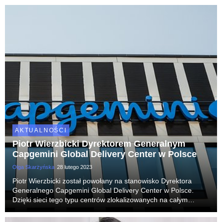
a oczekuje się, że w ciągu najbli...
AKTUALNOŚCI
Piotr Wierzbicki Dyrektorem Generalnym
Capgemini Global Delivery Center w Polsce
Olga Skarżyńska
28 lutego 2023
Piotr Wierzbicki został powołany na stanowisko Dyrektora
Generalnego Capgemini Global Delivery Center w Polsce.
Dzięki sieci tego typu centrów zlokalizowanych na całym
świecie, Capgemini może świadczyć usługi biznesowe i
transformacyjne dla międzynarodowych klientów w wi...