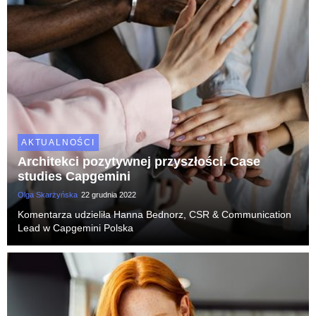
AKTUALNOŚCI
Architekci pozytywnej przyszłości. Case
studies Capgemini
Olga Skarżyńska
22 grudnia 2022
Komentarza udzieliła Hanna Bednorz, CSR & Communication
Lead w Capgemini Polska