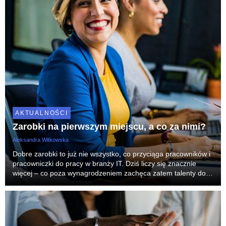
AKTUALNOŚCI
Zarobki na pierwszym miejscu, a co za nimi?
Aleksandra Witkowska
Dobre zarobki to już nie wszystko, co przyciąga pracowników i
pracowniczki do pracy w branży IT. Dziś liczy się znacznie
więcej – co poza wynagrodzeniem zachęca zatem talenty do
podjęcia zatrudnienia czy zmiany pracodawcy w sektorze
nowych technologii?