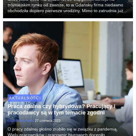
trójmiejskim rynku od zawsze, to w Gdańsku firma niedawno
obchodziła dopiero pierwsze urodziny. Mimo to zatrudnia już
ponad 200 osób, a do końca tego roku planuje zrekrutować
prawie 100 kolejnych. Plany rozwoju Capgem...
AKTUALNOŚCI
Praca zdalna czy hybrydowa? Pracujący i
pracodawcy są w tym temacie zgodni
Olga Skarżyńska
27 czerwca 2023
O pracy zdalnej głośno zrobiło się w związku z pandemią.
Wielu pracowników i pracownic biurowych doceniło