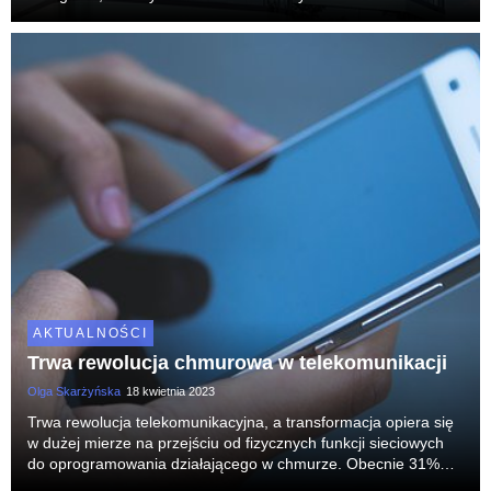
najnowocześniejszych technologii takich jak metaverse.
AKTUALNOŚCI
Trwa rewolucja chmurowa w telekomunikacji
Olga Skarżyńska
18 kwietnia 2023
Trwa rewolucja telekomunikacyjna, a transformacja opiera się
w dużej mierze na przejściu od fizycznych funkcji sieciowych
do oprogramowania działającego w chmurze. Obecnie 31%
globalnej przepustowości sieci jest obsługiwane przez chmurę,