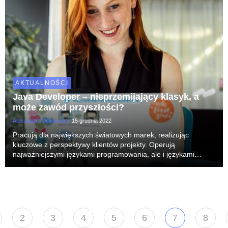
AKTUALNOŚCI
Java Developer – nieprzemijający klasyk, a
może zawód przyszłości?
Aleksandra Witkowska
15 grudnia 2022
Pracują dla największych światowych marek, realizując
kluczowe z perspektywy klientów projekty. Operują
najważniejszymi językami programowania, ale i językami
obcymi. Dla firm są pracownikami na wagę złota. Co polskim
programistom i programistkom oferują organizacje?
2
3
4
5
6
7
8