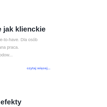
jak klienckie
ce-to-have. Dla osób
ana praca.
odow...
czytaj więcej...
 efekty