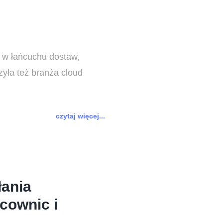
ń w łańcuchu dostaw,
zyła też branża cloud
czytaj więcej...
łania
cownic i