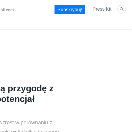
Press Kit
ją przygodę z
potencjał
wzrost w porównaniu z