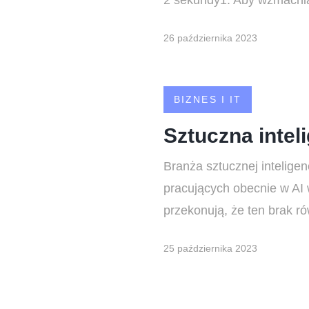
2 sekundy1. Aby wzmacniać
26 października 2023
BIZNES I IT
Sztuczna intel
Branża sztucznej inteligen
pracujących obecnie w AI w
przekonują, że ten brak r
25 października 2023