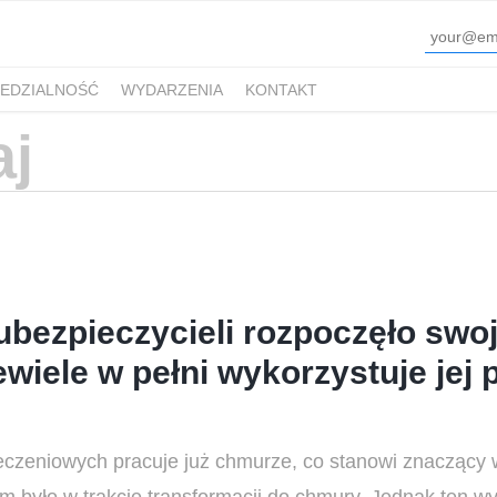
EDZIALNOŚĆ
WYDARZENIA
KONTAKT
bezpieczycieli rozpoczęło swo
ewiele w pełni wykorzystuje jej 
eczeniowych pracuje już chmurze, co stanowi znaczący 