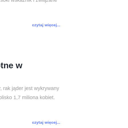
ysoki wskaźnik i związane
czytaj więcej...
otne w
, rak jąder jest wykrywany
lisko 1,7 miliona kobiet.
czytaj więcej...