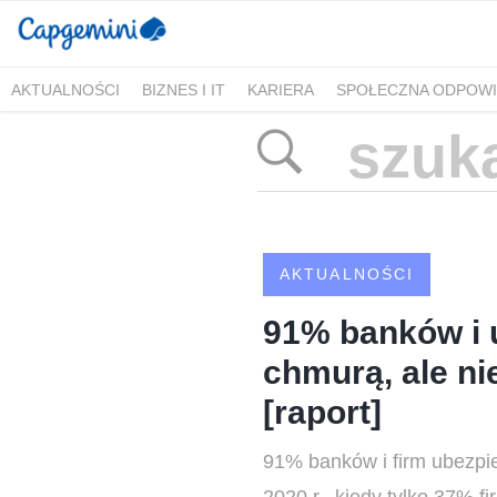
AKTUALNOŚCI
BIZNES I IT
KARIERA
SPOŁECZNA ODPOWI
AKTUALNOŚCI
91% banków i u
chmurą, ale ni
[raport]
91% banków i firm ubezpi