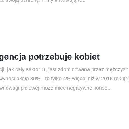
 swoją ochronę, firmy inwestują w...
igencja potrzebuje kobiet
cji, jak cały sektor IT, jest zdominowana przez mężczyzn
ynosi około 30% - to tylko 4% więcej niż w 2016 roku[1].
ównowagi płciowej może mieć negatywne konse...