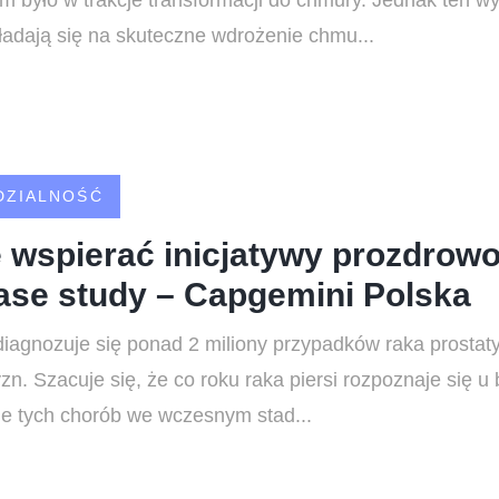
irm było w trakcje transformacji do chmury. Jednak ten w
kładają się na skuteczne wdrożenie chmu...
DZIALNOŚĆ
 wspierać inicjatywy prozdrow
Case study – Capgemini Polska
iagnozuje się ponad 2 miliony przypadków raka prostaty
n. Szacuje się, że co roku raka piersi rozpoznaje się u b
ie tych chorób we wczesnym stad...