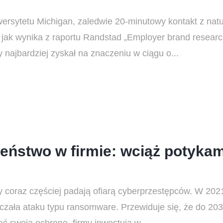
wersytetu Michigan, zaledwie 20-minutowy kontakt z na
, jak wynika z raportu Randstad „Employer brand resear
 najbardziej zyskał na znaczeniu w ciągu o...
eństwo w firmie: wciąż potykam
y coraz częściej padają ofiarą cyberprzestępców. W 2021
zała ataku typu ransomware. Przewiduje się, że do 2031 